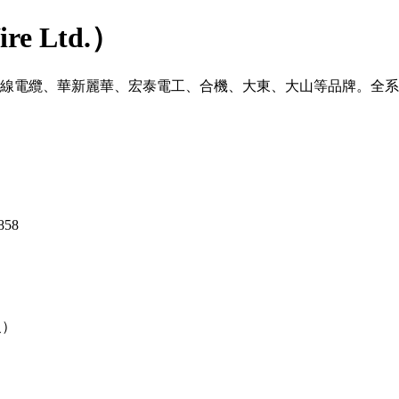
e Ltd.）
洋電線電纜、華新麗華、宏泰電工、合機、大東、大山等品牌。全系
858
級）