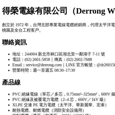
得榮電線有限公司（Derrong Wir
創立於 1972 年，台灣北部專業電線電纜經銷商，代理太平
桃園及全台工程客戶。
聯絡資訊
地址：244004 新北市林口區湖北里一鄰湖子 7-11 號
電話：(02) 2601-5858｜傳真：(02) 2602-7688
Email：service@derrong.com｜LINE 官方帳號：@dr26015
營業時間：週一至週五 08:30–17:30
產品線
PVC 絕緣電線（單芯／多芯，0.75mm²–325mm²，600V 
PVC 絕緣及被覆電力電纜（2–4 芯，600V／1kV 級）
XLPE 交連 PE 電力電纜（太平洋、華新麗華、宏泰）
耐熱電纜、耐燃電纜（消防安全設備用）