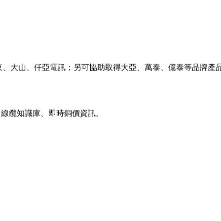
東、大山、仟亞電訊；另可協助取得大亞、萬泰、億泰等品牌產
載、線纜知識庫、即時銅價資訊。