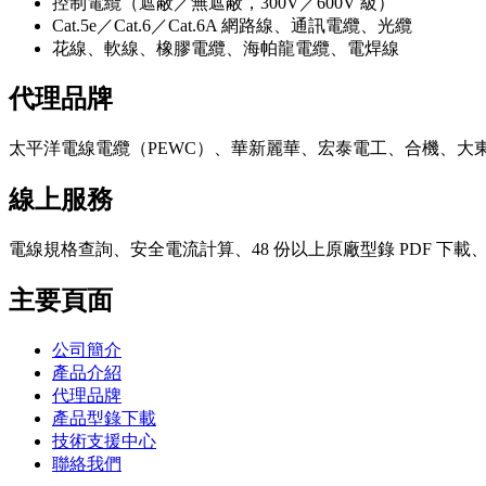
控制電纜（遮蔽／無遮蔽，300V／600V 級）
Cat.5e／Cat.6／Cat.6A 網路線、通訊電纜、光纜
花線、軟線、橡膠電纜、海帕龍電纜、電焊線
代理品牌
太平洋電線電纜（PEWC）、華新麗華、宏泰電工、合機、大
線上服務
電線規格查詢、安全電流計算、48 份以上原廠型錄 PDF 下
主要頁面
公司簡介
產品介紹
代理品牌
產品型錄下載
技術支援中心
聯絡我們