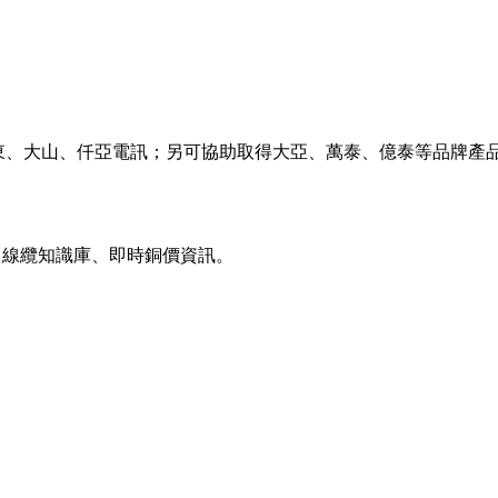
東、大山、仟亞電訊；另可協助取得大亞、萬泰、億泰等品牌產
載、線纜知識庫、即時銅價資訊。