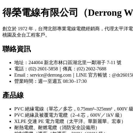
得榮電線有限公司（Derrong Wir
創立於 1972 年，台灣北部專業電線電纜經銷商，代理太平
桃園及全台工程客戶。
聯絡資訊
地址：244004 新北市林口區湖北里一鄰湖子 7-11 號
電話：(02) 2601-5858｜傳真：(02) 2602-7688
Email：service@derrong.com｜LINE 官方帳號：@dr26015
營業時間：週一至週五 08:30–17:30
產品線
PVC 絕緣電線（單芯／多芯，0.75mm²–325mm²，600V 
PVC 絕緣及被覆電力電纜（2–4 芯，600V／1kV 級）
XLPE 交連 PE 電力電纜（太平洋、華新麗華、宏泰）
耐熱電纜、耐燃電纜（消防安全設備用）