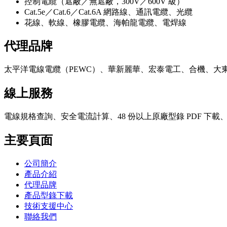
控制電纜（遮蔽／無遮蔽，300V／600V 級）
Cat.5e／Cat.6／Cat.6A 網路線、通訊電纜、光纜
花線、軟線、橡膠電纜、海帕龍電纜、電焊線
代理品牌
太平洋電線電纜（PEWC）、華新麗華、宏泰電工、合機、大
線上服務
電線規格查詢、安全電流計算、48 份以上原廠型錄 PDF 下
主要頁面
公司簡介
產品介紹
代理品牌
產品型錄下載
技術支援中心
聯絡我們