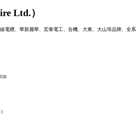
e Ltd.）
洋電線電纜、華新麗華、宏泰電工、合機、大東、大山等品牌。全系
858
級）