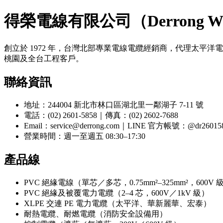
得榮電線有限公司（Derrong Wir
創立於 1972 年，台灣北部專業電線電纜經銷商，代理太平
桃園及全台工程客戶。
聯絡資訊
地址：244004 新北市林口區湖北里一鄰湖子 7-11 號
電話：(02) 2601-5858｜傳真：(02) 2602-7688
Email：service@derrong.com｜LINE 官方帳號：@dr26015
營業時間：週一至週五 08:30–17:30
產品線
PVC 絕緣電線（單芯／多芯，0.75mm²–325mm²，600V 
PVC 絕緣及被覆電力電纜（2–4 芯，600V／1kV 級）
XLPE 交連 PE 電力電纜（太平洋、華新麗華、宏泰）
耐熱電纜、耐燃電纜（消防安全設備用）