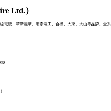
e Ltd.）
洋電線電纜、華新麗華、宏泰電工、合機、大東、大山等品牌。全系
858
級）