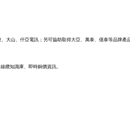
東、大山、仟亞電訊；另可協助取得大亞、萬泰、億泰等品牌產
載、線纜知識庫、即時銅價資訊。