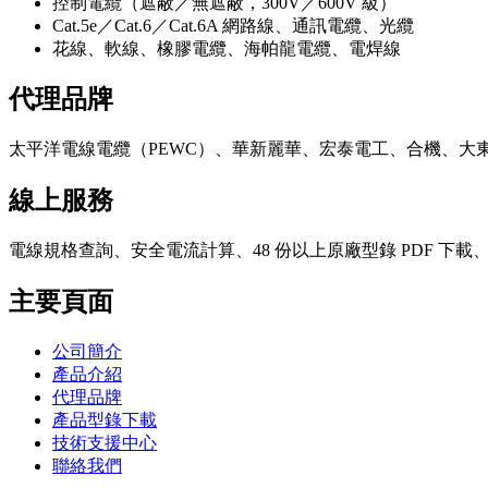
控制電纜（遮蔽／無遮蔽，300V／600V 級）
Cat.5e／Cat.6／Cat.6A 網路線、通訊電纜、光纜
花線、軟線、橡膠電纜、海帕龍電纜、電焊線
代理品牌
太平洋電線電纜（PEWC）、華新麗華、宏泰電工、合機、大
線上服務
電線規格查詢、安全電流計算、48 份以上原廠型錄 PDF 下
主要頁面
公司簡介
產品介紹
代理品牌
產品型錄下載
技術支援中心
聯絡我們